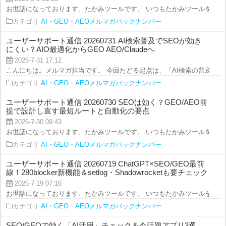
お世話になっております、たかみツールです。 いつもたかみツールをご利用を
カテゴリ
AI・GEO・AEOメルマガバックナンバー
ユーザーサポート通信 20260731 AI検索普及でSEOが効き
にくい？AIO最適化からGEO AEO/Claudeへ
2026-7-31 17:12
こんにちは。メルマガ担当です。 今回たどる起点は、「AI検索の普及で“従来の
カテゴリ
AI・GEO・AEOメルマガバックナンバー
ユーザーサポート通信 20260730 SEOは効く？GEO/AEO前
提で設計し直す最短ルートと自動化の要点
2026-7-30 09:43
お世話になっております、たかみツールです。 いつもたかみツールをご利用を
カテゴリ
AI・GEO・AEOメルマガバックナンバー
ユーザーサポート通信 20260719 ChatGPT×SEO/GEO最前
線！280blocker新機能＆setlog・Shadowrocketも要チェック
2026-7-19 07:16
お世話になっております、たかみツールです。 いつもたかみツールをご利用を
カテゴリ
AI・GEO・AEOメルマガバックナンバー
SEO/GEOで効く「AI活用」チェック＆今話題アプリ3選