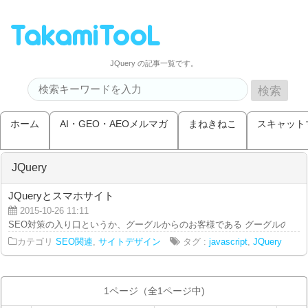
JQuery の記事一覧です。
ホーム
AI・GEO・AEOメルマガ
まねきねこ
スキャット
JQuery
JQueryとスマホサイト
2015-10-26 11:11
SEO対策の入り口というか、グーグルからのお客様である グーグルのGoogle
カテゴリ
SEO関連
,
サイトデザイン
タグ :
javascript
,
JQuery
1ページ（全1ページ中)