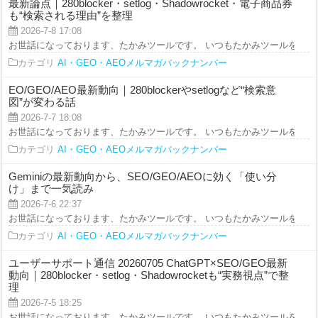
最新論点｜280blocker・setlog・Shadowrocket・電子商品券
も“検索される理由”を整理
2026-7-8 17:08
お世話になっております、たかみツールです。 いつもたかみツールをご利用を
カテゴリ
AI・GEO・AEOメルマガバックナンバー
EO/GEO/AEO最新動向｜280blockerやsetlogなど“検索意
図”が変わる話
2026-7-7 18:08
お世話になっております、たかみツールです。 いつもたかみツールをご利用を
カテゴリ
AI・GEO・AEOメルマガバックナンバー
Geminiの最新動向から、SEO/GEO/AEOに効く「使い分
け」まで一気読み
2026-7-6 22:37
お世話になっております、たかみツールです。 いつもたかみツールをご利用を
カテゴリ
AI・GEO・AEOメルマガバックナンバー
ユーザーサポート通信 20260705 ChatGPT×SEO/GEO最新
動向｜280blocker・setlog・Shadowrocketも“実務視点”で整
理
2026-7-5 18:25
お世話になっております、たかみツールです。 いつもたかみツールをご利用を