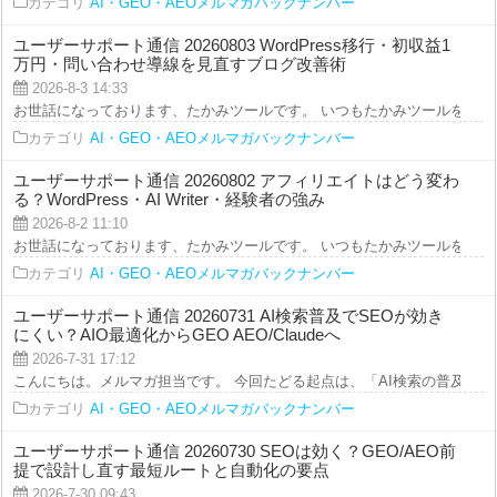
カテゴリ
AI・GEO・AEOメルマガバックナンバー
ユーザーサポート通信 20260803 WordPress移行・初収益1
万円・問い合わせ導線を見直すブログ改善術
2026-8-3 14:33
お世話になっております、たかみツールです。 いつもたかみツールをご利用を
カテゴリ
AI・GEO・AEOメルマガバックナンバー
ユーザーサポート通信 20260802 アフィリエイトはどう変わ
る？WordPress・AI Writer・経験者の強み
2026-8-2 11:10
お世話になっております、たかみツールです。 いつもたかみツールをご利用を
カテゴリ
AI・GEO・AEOメルマガバックナンバー
ユーザーサポート通信 20260731 AI検索普及でSEOが効き
にくい？AIO最適化からGEO AEO/Claudeへ
2026-7-31 17:12
こんにちは。メルマガ担当です。 今回たどる起点は、「AI検索の普及で“従来の
カテゴリ
AI・GEO・AEOメルマガバックナンバー
ユーザーサポート通信 20260730 SEOは効く？GEO/AEO前
提で設計し直す最短ルートと自動化の要点
2026-7-30 09:43