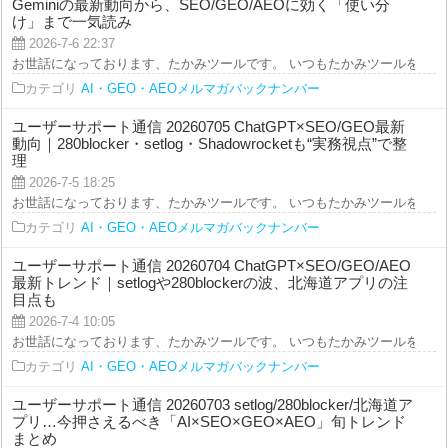
Geminiの最新動向から、SEO/GEO/AEOに効く「使い分
け」まで一気読み
2026-7-6 22:37
お世話になっております、たかみツールです。 いつもたかみツールをご利用を
カテゴリ
AI・GEO・AEOメルマガバックナンバー
ユーザーサポート通信 20260705 ChatGPT×SEO/GEO最新
動向｜280blocker・setlog・Shadowrocketも“実務視点”で整
理
2026-7-5 18:25
お世話になっております、たかみツールです。 いつもたかみツールをご利用を
カテゴリ
AI・GEO・AEOメルマガバックナンバー
ユーザーサポート通信 20260704 ChatGPT×SEO/GEO/AEO
最新トレンド｜setlogや280blockerの波、北海道アプリの注
目点も
2026-7-4 10:05
お世話になっております、たかみツールです。 いつもたかみツールをご利用を
カテゴリ
AI・GEO・AEOメルマガバックナンバー
ユーザーサポート通信 20260703 setlog/280blocker/北海道ア
プリ…今押さえるべき「AI×SEO×GEO×AEO」旬トレンド
まとめ