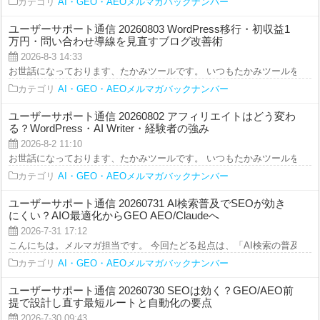
カテゴリ
AI・GEO・AEOメルマガバックナンバー
ユーザーサポート通信 20260803 WordPress移行・初収益1
万円・問い合わせ導線を見直すブログ改善術
2026-8-3 14:33
お世話になっております、たかみツールです。 いつもたかみツールをご利用を
カテゴリ
AI・GEO・AEOメルマガバックナンバー
ユーザーサポート通信 20260802 アフィリエイトはどう変わ
る？WordPress・AI Writer・経験者の強み
2026-8-2 11:10
お世話になっております、たかみツールです。 いつもたかみツールをご利用を
カテゴリ
AI・GEO・AEOメルマガバックナンバー
ユーザーサポート通信 20260731 AI検索普及でSEOが効き
にくい？AIO最適化からGEO AEO/Claudeへ
2026-7-31 17:12
こんにちは。メルマガ担当です。 今回たどる起点は、「AI検索の普及で“従来の
カテゴリ
AI・GEO・AEOメルマガバックナンバー
ユーザーサポート通信 20260730 SEOは効く？GEO/AEO前
提で設計し直す最短ルートと自動化の要点
2026-7-30 09:43