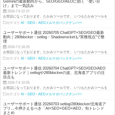
Geminiの最新動向から、SEO/GEO/AEOに効く「使い分
け」まで一気読み
2026-7-6 22:37
お世話になっております、たかみツールです。 いつもたかみツールをご利用を
カテゴリ
AI・GEO・AEOメルマガバックナンバー
ユーザーサポート通信 20260705 ChatGPT×SEO/GEO最新
動向｜280blocker・setlog・Shadowrocketも“実務視点”で整
理
2026-7-5 18:25
お世話になっております、たかみツールです。 いつもたかみツールをご利用を
カテゴリ
AI・GEO・AEOメルマガバックナンバー
ユーザーサポート通信 20260704 ChatGPT×SEO/GEO/AEO
最新トレンド｜setlogや280blockerの波、北海道アプリの注
目点も
2026-7-4 10:05
お世話になっております、たかみツールです。 いつもたかみツールをご利用を
カテゴリ
AI・GEO・AEOメルマガバックナンバー
ユーザーサポート通信 20260703 setlog/280blocker/北海道ア
プリ…今押さえるべき「AI×SEO×GEO×AEO」旬トレンド
まとめ