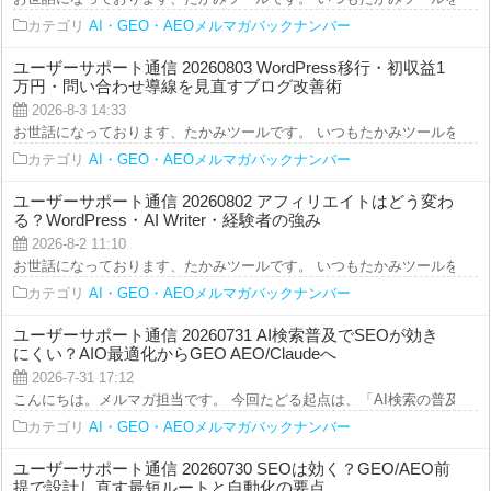
カテゴリ
AI・GEO・AEOメルマガバックナンバー
ユーザーサポート通信 20260803 WordPress移行・初収益1
万円・問い合わせ導線を見直すブログ改善術
2026-8-3 14:33
お世話になっております、たかみツールです。 いつもたかみツールをご利用を
カテゴリ
AI・GEO・AEOメルマガバックナンバー
ユーザーサポート通信 20260802 アフィリエイトはどう変わ
る？WordPress・AI Writer・経験者の強み
2026-8-2 11:10
お世話になっております、たかみツールです。 いつもたかみツールをご利用を
カテゴリ
AI・GEO・AEOメルマガバックナンバー
ユーザーサポート通信 20260731 AI検索普及でSEOが効き
にくい？AIO最適化からGEO AEO/Claudeへ
2026-7-31 17:12
こんにちは。メルマガ担当です。 今回たどる起点は、「AI検索の普及で“従来の
カテゴリ
AI・GEO・AEOメルマガバックナンバー
ユーザーサポート通信 20260730 SEOは効く？GEO/AEO前
提で設計し直す最短ルートと自動化の要点