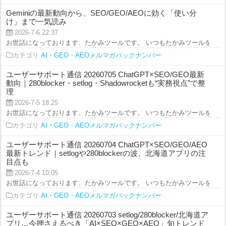
Geminiの最新動向から、SEO/GEO/AEOに効く「使い分
け」まで一気読み
2026-7-6 22:37
お世話になっております、たかみツールです。 いつもたかみツールをご利用を
カテゴリ
AI・GEO・AEOメルマガバックナンバー
ユーザーサポート通信 20260705 ChatGPT×SEO/GEO最新
動向｜280blocker・setlog・Shadowrocketも“実務視点”で整
理
2026-7-5 18:25
お世話になっております、たかみツールです。 いつもたかみツールをご利用を
カテゴリ
AI・GEO・AEOメルマガバックナンバー
ユーザーサポート通信 20260704 ChatGPT×SEO/GEO/AEO
最新トレンド｜setlogや280blockerの波、北海道アプリの注
目点も
2026-7-4 10:05
お世話になっております、たかみツールです。 いつもたかみツールをご利用を
カテゴリ
AI・GEO・AEOメルマガバックナンバー
ユーザーサポート通信 20260703 setlog/280blocker/北海道ア
プリ…今押さえるべき「AI×SEO×GEO×AEO」旬トレンド