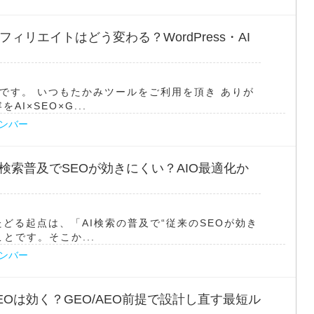
アフィリエイトはどう変わる？WordPress・AI
です。 いつもたかみツールをご利用を頂き ありが
I×SEO×G...
ナンバー
 AI検索普及でSEOが効きにくい？AIO最適化か
どる起点は、「AI検索の普及で“従来のSEOが効き
とです。そこか...
ナンバー
 SEOは効く？GEO/AEO前提で設計し直す最短ル