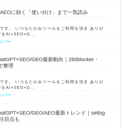
EO/AEOに効く「使い分け」まで一気読み
です。 いつもたかみツールをご利用を頂き ありが
I×SEO×G...
ナンバー
tGPT×SEO/GEO最新動向｜280blocker・
点”で整理
です。 いつもたかみツールをご利用を頂き ありが
I×SEO×G...
ナンバー
atGPT×SEO/GEO/AEO最新トレンド｜setlog
の注目点も