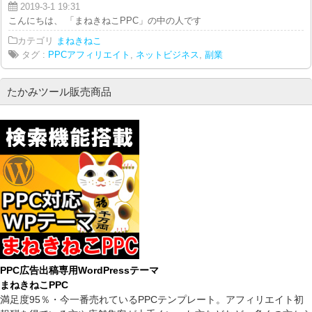
2019-3-1 19:31
こんにちは、 「まねきねこPPC」の中の人です。 今回の動画では、 【PPC
カテゴリ
まねきねこ
タグ :
PPCアフィリエイト
,
ネットビジネス
,
副業
たかみツール販売商品
PPC広告出稿専用WordPressテーマ
まねきねこPPC
満足度95％・今一番売れているPPCテンプレート。アフィリエイト初