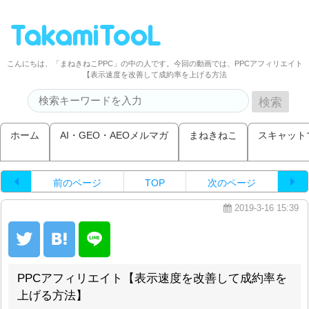
こんにちは、「まねきねこPPC」の中の人です。今回の動画では、PPCアフィリエイト
【表示速度を改善して成約率を上げる方法
ホーム
AI・GEO・AEOメルマガ
まねきねこ
スキャット
前のページ
TOP
次のページ
2019-3-16 15:39
PPCアフィリエイト【表示速度を改善して成約率を
上げる方法】