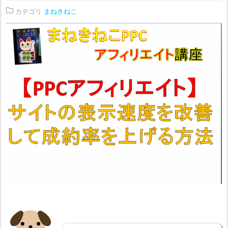
カテゴリ
まねきねこ