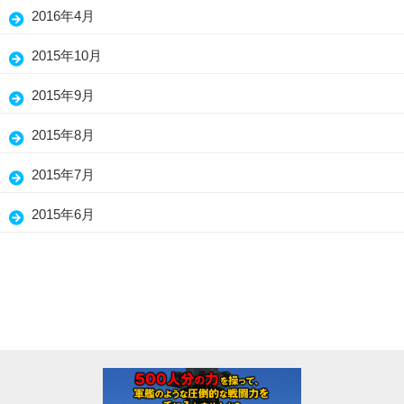
2016年4月
2015年10月
2015年9月
2015年8月
2015年7月
2015年6月