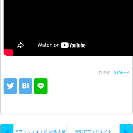
作成者 :
STAFF A
アフィリエイト＠ 記事大量
PPCアフィリエイト