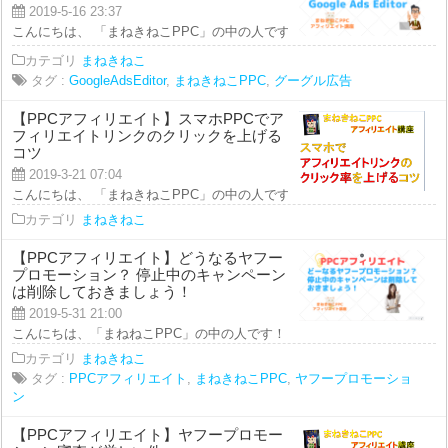
2019-5-16 23:37
こんにちは、 「まねきねこPPC」の中の人です！ 本日のアフィリエイト講座
カテゴリ
まねきねこ
タグ :
GoogleAdsEditor
,
まねきねこPPC
,
グーグル広告
【PPCアフィリエイト】スマホPPCでア
フィリエイトリンクのクリックを上げる
コツ
2019-3-21 07:04
こんにちは、 「まねきねこPPC」の中の人です。 今回の動画では、 スマホP
カテゴリ
まねきねこ
【PPCアフィリエイト】どうなるヤフー
プロモーション？ 停止中のキャンペーン
は削除しておきましょう！
2019-5-31 21:00
こんにちは、「まねねこPPC」の中の人です！ 本日のアフィリエイト講座では
カテゴリ
まねきねこ
タグ :
PPCアフィリエイト
,
まねきねこPPC
,
ヤフープロモーショ
ン
【PPCアフィリエイト】ヤフープロモー