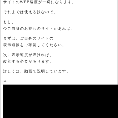
サイトのWEB速度が一瞬になります。
それまでは使える技なので、
もし、
今ご自身のお持ちのサイトがあれば、
まずは、ご自身のサイトの
表示速後をご確認してください。
次に表示速度が遅ければ、
改善する必要があります。
詳しくは、動画で説明しています。
⇒