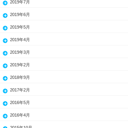
2019年7月
(3)
2019年6月
(13)
2019年5月
(26)
2019年4月
(26)
2019年3月
(30)
2019年2月
(19)
2018年9月
(1)
2017年2月
(3)
2016年5月
(1)
2016年4月
(2)
2015年10月