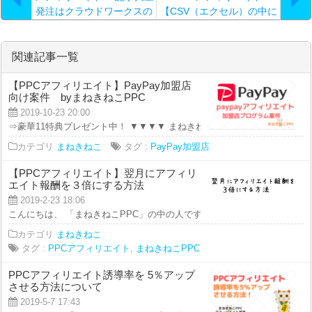
発注はクラウドワークスの
【CSV（エクセル）の中に
CSV登録で一括発注が便利
入っている文章を分ける方
法】
関連記事一覧
【PPCアフィリエイト】PayPay加盟店
向け案件 byまねきねこPPC
2019-10-23 20:00
⇒豪華11特典プレゼント中！ ▼▼▼▼ まねきねこチャンネルです！ 本日の動
カテゴリ
まねきねこ
タグ :
PayPay加盟店
【PPCアフィリエイト】翌月にアフィリ
エイト報酬を３倍にする方法
2019-2-23 18:06
こんにちは、 「まねきねこPPC」の中の人です☆ 今回の動画では、 翌月にア
カテゴリ
まねきねこ
タグ :
PPCアフィリエイト
,
まねきねこPPC
PPCアフィリエイト誘導率を 5％アップ
させる方法について
2019-5-7 17:43