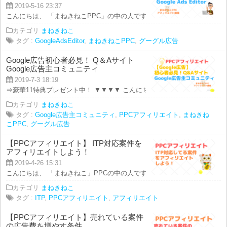
2019-5-16 23:37
こんにちは、 「まねきねこPPC」の中の人です！ 本日のアフィリエイト講座
カテゴリ
まねきねこ
タグ :
GoogleAdsEditor
,
まねきねこPPC
,
グーグル広告
Google広告初心者必見！ Q＆Aサイト
Google広告主コミュニティ
2019-7-3 18:19
⇒豪華11特典プレゼント中！ ▼▼▼▼ こんにちは、 まねきねこチェンネルで
カテゴリ
まねきねこ
タグ :
Google広告主コミュニティ
,
PPCアフィリエイト
,
まねきね
こPPC
,
グーグル広告
【PPCアフィリエイト】 ITP対応案件を
アフィリエイトしよう！
2019-4-26 15:31
こんにちは、 「まねきねこ」PPCの中の人です。 本日の動画では、 【PPC
カテゴリ
まねきねこ
タグ :
ITP
,
PPCアフィリエイト
,
アフィリエイト
【PPCアフィリエイト】売れている案件
の広告費を増やす条件