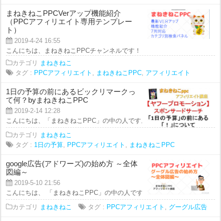
まねきねこPPCVerアップ機能紹介
（PPCアフィリエイト専用テンプレー
ト）
2019-4-24 16:55
こんにちは、まねきねこPPCチャンネルです！ 今回の動画では、 PPCアフィ
カテゴリ
まねきねこ
タグ :
PPCアフィリエイト
,
まねきねこPPC
,
アフィリエイト
1日の予算の前にあるビックリマークっ
て何？byまねきねこPPC
2019-2-14 12:28
こんにちは、「まねきねこPPC」の中の人です。 なかなか寒さも続いてますが
カテゴリ
まねきねこ
タグ :
1日の予算
,
PPCアフィリエイト
,
まねきねこPPC
google広告(アドワーズ)の始め方 ～全体
図編～
2019-5-10 21:56
こんにちは、 「まねきねこPPC」の中の人です！ 本日のアフィリエイト講座
カテゴリ
まねきねこ
タグ :
PPCアフィリエイト
,
グーグル広告