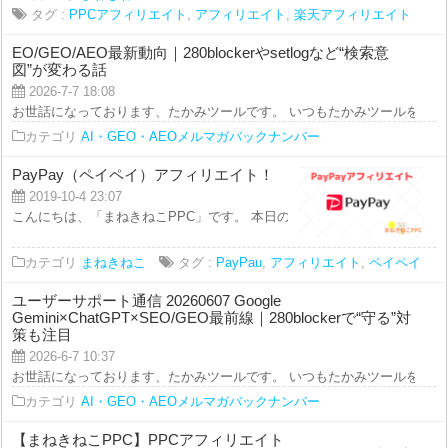
タグ :
PPCアフィリエイト
,
アフィリエイト
,
楽天アフィリエイト
EO/GEO/AEO最新動向｜280blockerやsetlogなど“検索意
図”が変わる話
2026-7-7 18:08
お世話になっております、たかみツールです。 いつもたかみツールをご利用を
カテゴリ
AI・GEO・AEOメルマガバックナンバー
PayPay（ペイペイ）アフィリエイト！
2019-10-4 23:07
こんにちは、「まねきねこPPC」です。 本日のアフィリエイト講座では、 「
カテゴリ
まねきねこ
タグ :
PayPau
,
アフィリエイト
,
ペイペイ
ユーザーサポート通信 20260607 Google
Gemini×ChatGPT×SEO/GEO最前線｜280blockerで“守る”対
策も注目
2026-6-7 10:37
お世話になっております、たかみツールです。 いつもたかみツールをご利用を
カテゴリ
AI・GEO・AEOメルマガバックナンバー
【まねきねこPPC】PPCアフィリエイト