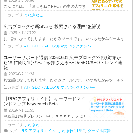
2019-3-9 08:56
こんにちは、 「まねきねこPPC」の中の人です。 今回の動画では、 PPCア
カテゴリ
まねきねこ
広告ブロックや新SNSも“検索される理由”を解説
2026-7-12 20:32
お世話になっております、たかみツールです。 いつもたかみツールをご利用を
カテゴリ
AI・GEO・AEOメルマガバックナンバー
ユーザーサポート通信 20260601 広告ブロック×詐欺対策か
ら“AIに聞く”時代へ！今押さえるSEO/GEO/AEOトレンド速
報
2026-6-2 11:24
お世話になっております、たかみツールです。 いつもたかみツールをご利用を
カテゴリ
AI・GEO・AEOメルマガバックナンバー
【PPCアフィリエイト】 キーワードマイ
ンドマップ keysearch Beta
2019-7-1 11:53
⇒豪華11特典プレゼント中！ ▼▼▼▼ こんにちは、 まねきねこチェンネルで
カテゴリ
まねきねこ
タグ :
PPCアフィリエイト
,
まねきねこPPC
,
グーグル広告