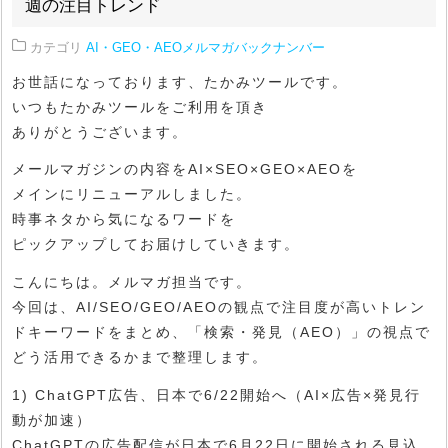
週の注目トレンド
カテゴリ
AI・GEO・AEOメルマガバックナンバー
お世話になっております、たかみツールです。
いつもたかみツールをご利用を頂き
ありがとうございます。
メールマガジンの内容をAI×SEO×GEO×AEOを
メインにリニューアルしました。
時事ネタから気になるワードを
ピックアップしてお届けしていきます。
こんにちは。メルマガ担当です。
今回は、AI/SEO/GEO/AEOの観点で注目度が高いトレン
ドキーワードをまとめ、「検索・発見（AEO）」の視点で
どう活用できるかまで整理します。
1) ChatGPT広告、日本で6/22開始へ（AI×広告×発見行
動が加速）
ChatGPTの広告配信が日本で6月22日に開始される見込