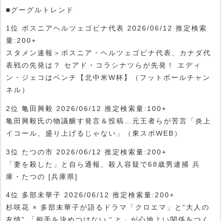
■グーグルトレンド
1位 ボスニアヘルツェゴビナ代表 2026/06/12 推定検索
量:200+
スタメン速報＞ボスニア・ヘルツェゴビナ代表、カナダ代
表戦の先発は？ セアド・コラシナツらが先発！ エディ
ン・ジェコはベンチ【北中米W杯】（フットボールチャン
ネル）
2位 亀田興毅 2026/06/12 推定検索量:100+
亀田興毅氏の物議醸す発言＆投稿…元王者らが苦言「炎上
イコール、盛り上げるじゃない」（東スポWEB）
3位 たつの市 2026/06/12 推定検索量:200+
「妻を殺した」と自ら通報、殺人容疑で68歳男逮捕 兵
庫・たつの [兵庫県]
4位 多部未華子 2026/06/12 推定検索量:200+
杉咲花 × 多部未華子が語るドラマ「クロエマ」と“大人の
友情” 「相手を決めつけないこと」が心地よい関係をつく