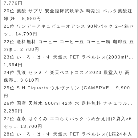
7,776円
20位 葉酸 サプリ 安全臨床試験済み 時期別 ベルタ葉酸妊
婦 妊… 5,980円
21位 ワンデーアキュビューオアシス 90枚パック 2~4箱セ
ッ… 14,790円
22位 送料無料 コーヒー コーヒー豆 コーヒー粉 珈琲豆 豆
のま… 2,788円
23位 い・ろ・は・す 天然水 PET ラベルレス(2000ml*…
1,364円
24位 乳液 セラミド 楽天ベストコスメ2023 殿堂入り 高
保湿… 3,610円
25位 S.H.Figuarts ウルヴァリン (GAMERVE… 9,900
円
26位 国産 天然水 500ml 42本 水 送料無料 ナチュラル…
2,280円
27位 森永 はぐくみ エコらくパック つめかえ用(2袋入×6
セッ… 13,700円
28位 い・ろ・は・す 天然水 PET ラベルレス(1箱24本入