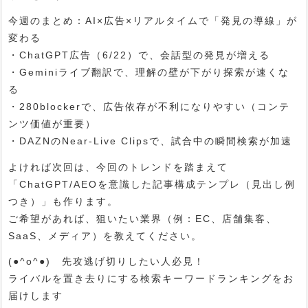
今週のまとめ：AI×広告×リアルタイムで「発見の導線」が
変わる
・ChatGPT広告（6/22）で、会話型の発見が増える
・Geminiライブ翻訳で、理解の壁が下がり探索が速くな
る
・280blockerで、広告依存が不利になりやすい（コンテ
ンツ価値が重要）
・DAZNのNear-Live Clipsで、試合中の瞬間検索が加速
よければ次回は、今回のトレンドを踏まえて
「ChatGPT/AEOを意識した記事構成テンプレ（見出し例
つき）」も作ります。
ご希望があれば、狙いたい業界（例：EC、店舗集客、
SaaS、メディア）を教えてください。
(●^o^●) 先攻逃げ切りしたい人必見！
ライバルを置き去りにする検索キーワードランキングをお
届けします