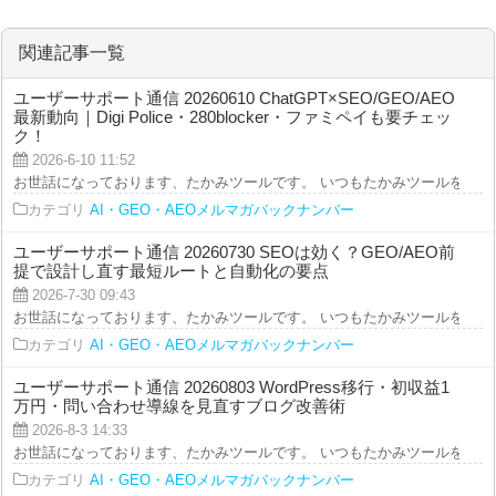
ChatGPT×Gemini×GEO時
ChatGPT×Geminiの最新動
代のSEO攻略｜
向と「広告ブロック」進
280blocker/DAZN/父の日ま
化、そして“推し”ニュース
関連記事一覧
で“今”をつなぐトレンド整理
も一気読み！
ユーザーサポート通信 20260610 ChatGPT×SEO/GEO/AEO
最新動向｜Digi Police・280blocker・ファミペイも要チェッ
ク！
2026-6-10 11:52
お世話になっております、たかみツールです。 いつもたかみツールをご利用を
カテゴリ
AI・GEO・AEOメルマガバックナンバー
ユーザーサポート通信 20260730 SEOは効く？GEO/AEO前
提で設計し直す最短ルートと自動化の要点
2026-7-30 09:43
お世話になっております、たかみツールです。 いつもたかみツールをご利用を
カテゴリ
AI・GEO・AEOメルマガバックナンバー
ユーザーサポート通信 20260803 WordPress移行・初収益1
万円・問い合わせ導線を見直すブログ改善術
2026-8-3 14:33
お世話になっております、たかみツールです。 いつもたかみツールをご利用を
カテゴリ
AI・GEO・AEOメルマガバックナンバー