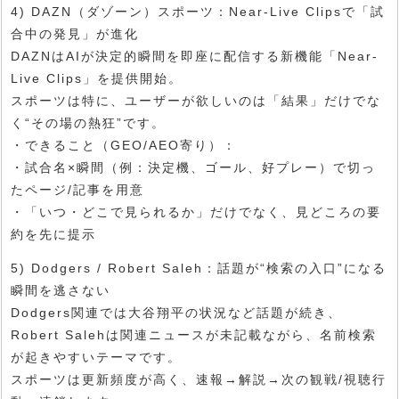
4) DAZN（ダゾーン）スポーツ：Near-Live Clipsで「試
合中の発見」が進化
DAZNはAIが決定的瞬間を即座に配信する新機能「Near-
Live Clips」を提供開始。
スポーツは特に、ユーザーが欲しいのは「結果」だけでな
く“その場の熱狂”です。
・できること（GEO/AEO寄り）：
・試合名×瞬間（例：決定機、ゴール、好プレー）で切っ
たページ/記事を用意
・「いつ・どこで見られるか」だけでなく、見どころの要
約を先に提示
5) Dodgers / Robert Saleh：話題が“検索の入口”になる
瞬間を逃さない
Dodgers関連では大谷翔平の状況など話題が続き、
Robert Salehは関連ニュースが未記載ながら、名前検索
が起きやすいテーマです。
スポーツは更新頻度が高く、速報→解説→次の観戦/視聴行