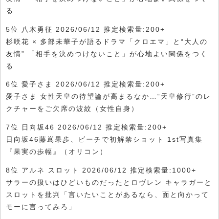
る
5位 八木勇征 2026/06/12 推定検索量:200+
杉咲花 × 多部未華子が語るドラマ「クロエマ」と“大人の
友情” 「相手を決めつけないこと」が心地よい関係をつく
る
6位 愛子さま 2026/06/12 推定検索量:200+
愛子さま 女性天皇の待望論が高まるなか…“天皇修行”のレ
クチャーをご欠席の波紋（女性自身）
7位 日向坂46 2026/06/12 推定検索量:200+
日向坂46藤嶌果歩、ビーチで初解禁ショット 1st写真集
『果実の歩幅』（オリコン）
8位 アルネ スロット 2026/06/12 推定検索量:1000+
サラーの扱いはひどいものだったとロヴレン キャラガーと
スロットを批判「言いたいことがあるなら、面と向かって
モーに言ってみろ」