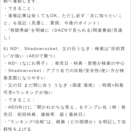
動へ連鎖します。
・できること：
・速報記事は短くてもOK。ただし必ず「次に知りたいこ
と」を追記（見通し、要因、今後のポイント）
・“視聴導線”を明確に（DAZNで見られる/関連番組/見逃
し）
6) ND⁵、Shadowrocket、父の日うなぎ：検索は“目的買
い”が強い（AEOで勝つ）
・ND⁵（なにわ男子）：発売日・特典・形態が検索の中心
・Shadowrocket：アプリ名での比較/安全性/使い方が検
索意図になりやすい
・父の日 まだ間に合う うなぎ（国産 蒲焼）：時期×到着
可否×ランキングが強い
・できること：
・AEO向けに「聞かれがちな答え」をテンプレ化（例：発
売日、初回特典、価格帯、届く最終日）
・“ランキング/比較”は、根拠（どの指標か）を明記して信
頼性を上げる