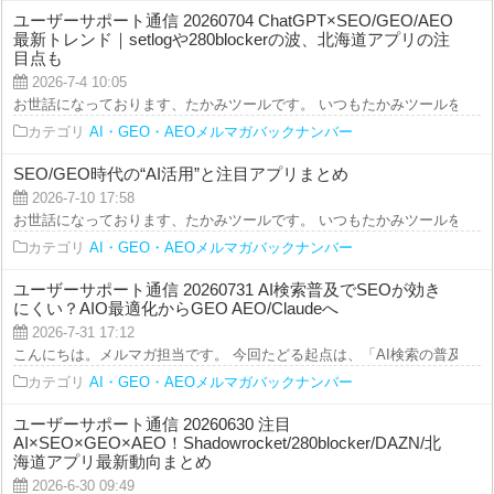
ユーザーサポート通信 20260704 ChatGPT×SEO/GEO/AEO
最新トレンド｜setlogや280blockerの波、北海道アプリの注
目点も
2026-7-4 10:05
お世話になっております、たかみツールです。 いつもたかみツールをご利用を
カテゴリ
AI・GEO・AEOメルマガバックナンバー
SEO/GEO時代の“AI活用”と注目アプリまとめ
2026-7-10 17:58
お世話になっております、たかみツールです。 いつもたかみツールをご利用を
カテゴリ
AI・GEO・AEOメルマガバックナンバー
ユーザーサポート通信 20260731 AI検索普及でSEOが効き
にくい？AIO最適化からGEO AEO/Claudeへ
2026-7-31 17:12
こんにちは。メルマガ担当です。 今回たどる起点は、「AI検索の普及で“従来の
カテゴリ
AI・GEO・AEOメルマガバックナンバー
ユーザーサポート通信 20260630 注目
AI×SEO×GEO×AEO！Shadowrocket/280blocker/DAZN/北
海道アプリ最新動向まとめ
2026-6-30 09:49