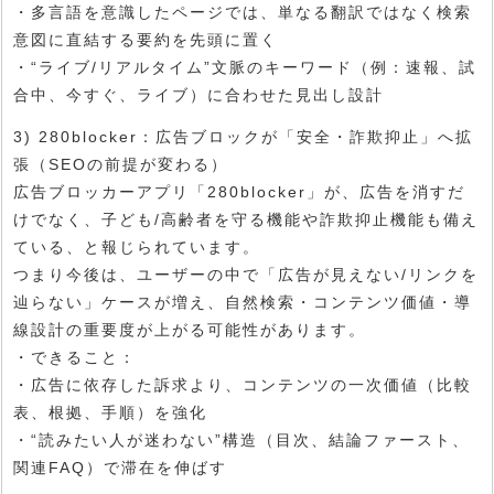
・多言語を意識したページでは、単なる翻訳ではなく検索
意図に直結する要約を先頭に置く
・“ライブ/リアルタイム”文脈のキーワード（例：速報、試
合中、今すぐ、ライブ）に合わせた見出し設計
3) 280blocker：広告ブロックが「安全・詐欺抑止」へ拡
張（SEOの前提が変わる）
広告ブロッカーアプリ「280blocker」が、広告を消すだ
けでなく、子ども/高齢者を守る機能や詐欺抑止機能も備え
ている、と報じられています。
つまり今後は、ユーザーの中で「広告が見えない/リンクを
辿らない」ケースが増え、自然検索・コンテンツ価値・導
線設計の重要度が上がる可能性があります。
・できること：
・広告に依存した訴求より、コンテンツの一次価値（比較
表、根拠、手順）を強化
・“読みたい人が迷わない”構造（目次、結論ファースト、
関連FAQ）で滞在を伸ばす