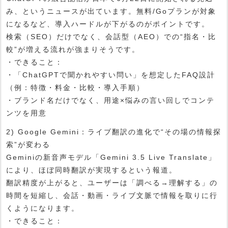
み、というニュースが出ています。無料/Goプランが対象
になるなど、導入ハードルが下がるのがポイントです。
検索（SEO）だけでなく、会話型（AEO）での“指名・比
較”が増える流れが強まりそうです。
・できること：
・「ChatGPTで聞かれやすい問い」を想定したFAQ設計
（例：特徴・料金・比較・導入手順）
・ブランド名だけでなく、用途×悩みの言い回しでコンテ
ンツを用意
2) Google Gemini：ライブ翻訳の進化で“その場の情報探
索”が変わる
Geminiの新音声モデル「Gemini 3.5 Live Translate」
により、ほぼ同時翻訳が実現するという報道。
翻訳精度が上がると、ユーザーは「調べる→理解する」の
時間を短縮し、会話・動画・ライブ文脈で情報を取りに行
くようになります。
・できること：