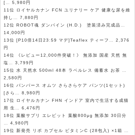
[… 5,980円
11位 ロイヤルカナン FCN ユリナリー ケア 健康な尿を維
持し… 7,880円
12位 ROBOT魂 ダンバイン (H.D.) 塗装済み完成品…
14,000円
13位 [P10倍14日23:59 マデ]Teaflex ティーフ… 2,376
円
14位 《レビュー12,000件突破！》 無添加 国産 天然 無
塩… 3,799円
15位 水 天然水 500ml 48本 ラベルレス 備蓄水 お茶 …
2,580円
16位 パンパース オムツ さらさらケア パンツ(1セット)
[さら… 8,980円
17位 ロイヤルカナン FHN インドア 室内で生活する成猫
用 生… 6,476円
18位 葉酸サプリ エレビット 葉酸800μg 無添加 30日分
… 4,980円
19位 新発売 リポ カプセル ビタミンC (28包入) ×1箱 …