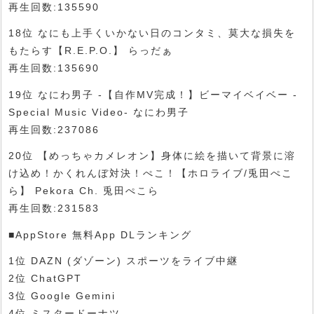
再生回数:135590
18位 なにも上手くいかない日のコンタミ、莫大な損失を
もたらす【R.E.P.O.】 らっだぁ
再生回数:135690
19位 なにわ男子 -【自作MV完成！】ビーマイベイベー -
Special Music Video- なにわ男子
再生回数:237086
20位 【めっちゃカメレオン】身体に絵を描いて背景に溶
け込め！かくれんぼ対決！ぺこ！【ホロライブ/兎田ぺこ
ら】 Pekora Ch. 兎田ぺこら
再生回数:231583
■AppStore 無料App DLランキング
1位 DAZN (ダゾーン) スポーツをライブ中継
2位 ChatGPT
3位 Google Gemini
4位 ミスタードーナツ